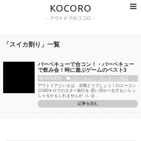
KOCORO
- アウトドアのココロ -
「
スイカ割り
」
一覧
バーベキューで合コン！・バーベキュー
で飲み会！時に遊ぶゲームのベスト3
2015/9/28
バーベキュー・クッキング用品
アウトドアといえば、水曜どうでしょう！のユーコン
川160キロでのカヌー旅行を 思い浮かべる方もいらっ
しゃるかもしれませんが（いま...
記事を読む