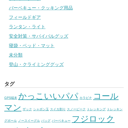
バーベキュー・クッキング用品
フィールドギア
ランタン・ライト
安全対策・サバイバルグッズ
寝袋・ベッド・マット
未分類
登山・クライミンググッズ
タグ
かっこいいパパ
コール
GPS端末
カラビナ
マン
ザック
シャボン玉
スイカ割り
スノーピーク
トレッキング
トレッキン
フジロック
グポール
ノースイーグル
バッグ
バーベキュー