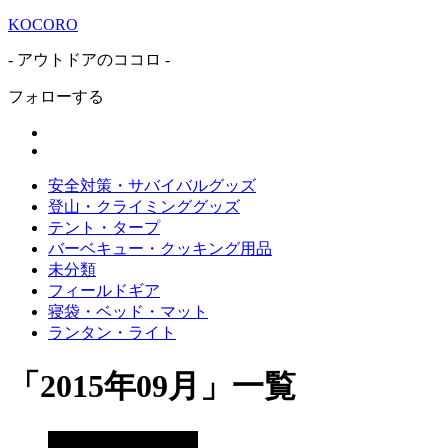
KOCORO
- アウトドアのココロ -
フォローする
安全対策・サバイバルグッズ
登山・クライミンググッズ
テント・タープ
バーベキュー・クッキング用品
未分類
フィールドギア
寝袋・ベッド・マット
ランタン・ライト
「
2015年09月
」
一覧