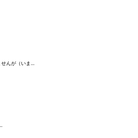
んが（いま...
.