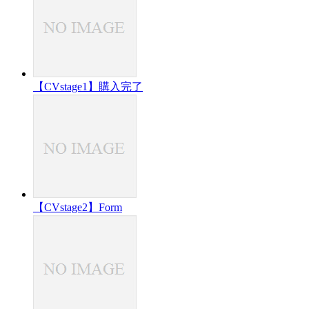
【CVstage1】購入完了
【CVstage2】Form