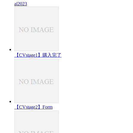
al2023
【CVstage1】購入完了
【CVstage2】Form