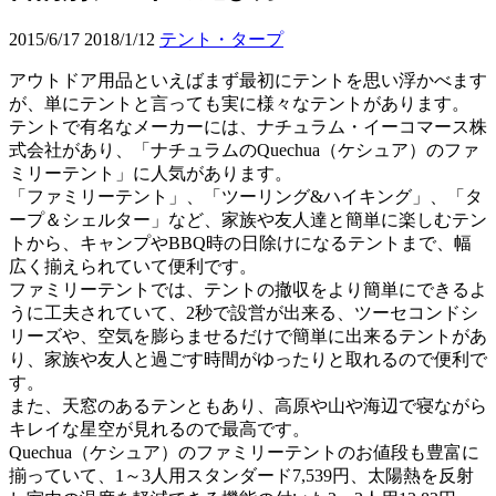
2015/6/17
2018/1/12
テント・タープ
アウトドア用品といえばまず最初にテントを思い浮かべます
が、単にテントと言っても実に様々なテントがあります。
テントで有名なメーカーには、ナチュラム・イーコマース株
式会社があり、「ナチュラムのQuechua（ケシュア）のファ
ミリーテント」に人気があります。
「ファミリーテント」、「ツーリング&ハイキング」、「タ
ープ＆シェルター」など、家族や友人達と簡単に楽しむテン
トから、キャンプやBBQ時の日除けになるテントまで、幅
広く揃えられていて便利です。
ファミリーテントでは、テントの撤収をより簡単にできるよ
うに工夫されていて、2秒で設営が出来る、ツーセコンドシ
リーズや、空気を膨らませるだけで簡単に出来るテントがあ
り、家族や友人と過ごす時間がゆったりと取れるので便利で
す。
また、天窓のあるテンともあり、高原や山や海辺で寝ながら
キレイな星空が見れるので最高です。
Quechua（ケシュア）のファミリーテントのお値段も豊富に
揃っていて、1～3人用スタンダード7,539円、太陽熱を反射