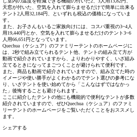
し室内の温度を軽減できる機能の付いた2、3人用13,82円、
天窓が付いた、空気を入れて膨らませるだけで簡単に出来る
テント2人用32,184円、といずれも税込の価格になっていま
す。
また、お子さんもいるご家族向けには、コスパ重視の3~4人
用19,440円とか、空気を入れて膨らませるだけのテント3~6
人用66,651円となっています。
Quechua（ケシュア）のファミリーテントのホームページに
は、2秒で組み立てられるテント他、テントの組み立て方が
動画で紹介されていますから、よりわかりやすく、いざ組み
立てるときになってまごつくことが避けられて便利です。
また、商品も動画で紹介されていますので、組み立てた時の
イメージや使い勝手がよくわかるのでテント選びの参考にな
り、いざテントを使い始めてから「こんなはずではなかっ
た」後悔することも避けられます。
ここに紹介したテントの他にも機能的で便利なテントが多数
紹介されていますので、ぜひQuechua（ケシュア）のファミ
リーテントのホームページをご覧いただくことをおススメし
ます。
シェアする