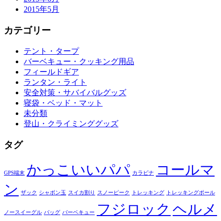
2015年5月
カテゴリー
テント・タープ
バーベキュー・クッキング用品
フィールドギア
ランタン・ライト
安全対策・サバイバルグッズ
寝袋・ベッド・マット
未分類
登山・クライミンググッズ
タグ
かっこいいパパ
コールマ
GPS端末
カラビナ
ン
ザック
シャボン玉
スイカ割り
スノーピーク
トレッキング
トレッキングポール
フジロック
ヘルメ
ノースイーグル
バッグ
バーベキュー