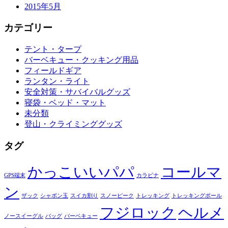
2015年5月
カテゴリー
テント・タープ
バーベキュー・クッキング用品
フィールドギア
ランタン・ライト
安全対策・サバイバルグッズ
寝袋・ベッド・マット
未分類
登山・クライミンググッズ
タグ
かっこいいパパ
コールマ
GPS端末
カラビナ
ン
ザック
シャボン玉
スイカ割り
スノーピーク
トレッキング
トレッキングポール
フジロック
ヘルメ
ノースイーグル
バッグ
バーベキュー