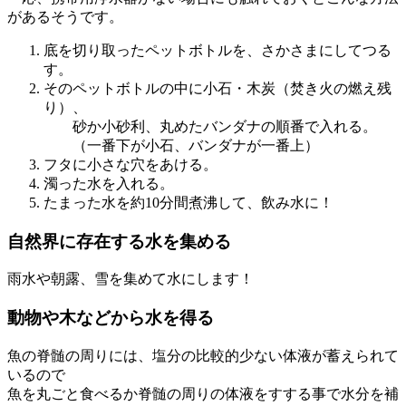
があるそうです。
底を切り取ったペットボトルを、さかさまにしてつる
す。
そのペットボトルの中に小石・木炭（焚き火の燃え残
り）、
砂か小砂利、丸めたバンダナの順番で入れる。
（一番下が小石、バンダナが一番上）
フタに小さな穴をあける。
濁った水を入れる。
たまった水を約10分間煮沸して、飲み水に！
自然界に存在する水を集める
雨水や朝露、雪を集めて水にします！
動物や木などから水を得る
魚の脊髄の周りには、塩分の比較的少ない体液が蓄えられて
いるので
魚を丸ごと食べるか脊髄の周りの体液をすする事で水分を補