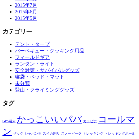
2015年7月
2015年6月
2015年5月
カテゴリー
テント・タープ
バーベキュー・クッキング用品
フィールドギア
ランタン・ライト
安全対策・サバイバルグッズ
寝袋・ベッド・マット
未分類
登山・クライミンググッズ
タグ
かっこいいパパ
コールマ
GPS端末
カラビナ
ン
ザック
シャボン玉
スイカ割り
スノーピーク
トレッキング
トレッキングポール