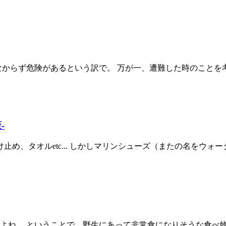
からず危険があるという訳で。 万が一、遭難した時のことを考
-
、タオルetc... しかしマリンシューズ（またの名をウォータ
よね。 ということで、野生にあって非常食になりそうな食べ物を