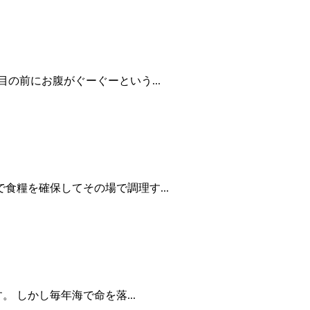
の前にお腹がぐーぐーという...
糧を確保してその場で調理す...
 しかし毎年海で命を落...