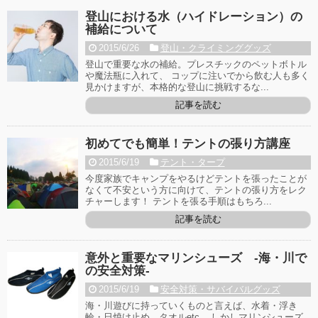
登山における水（ハイドレーション）の
補給について
2015/6/26
登山・クライミンググッズ
登山で重要な水の補給。プレスチックのペットボトル
や魔法瓶に入れて、 コップに注いでから飲む人も多く
見かけますが、本格的な登山に挑戦するな...
記事を読む
初めてでも簡単！テントの張り方講座
2015/6/19
テント・タープ
今度家族でキャンプをやるけどテントを張ったことが
なくて不安という方に向けて、テントの張り方をレク
チャーします！ テントを張る手順はもちろ...
記事を読む
意外と重要なマリンシューズ -海・川で
の安全対策-
2015/6/19
安全対策・サバイバルグッズ
海・川遊びに持っていくものと言えば、水着・浮き
輪・日焼け止め、タオルetc... しかしマリンシューズ