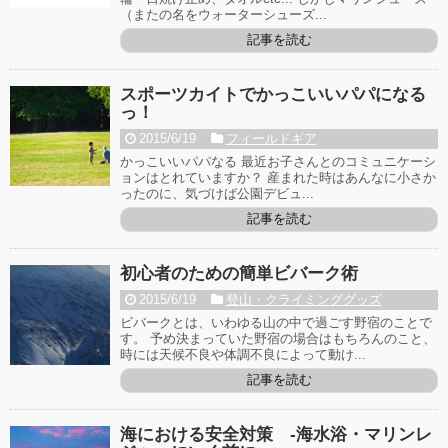
（またの名をウォーターシューズ...
記事を読む
スポーツカイトでかっこいいパパになる
っ！
2015/6/19
フィールドギア
かっこいいパパなる 最近お子さんとのコミュニケーシ
ョンはとれていますか？ 産まれた時はあんなに小さか
ったのに、気づけば公園デビュ...
記事を読む
初心者のための簡単ビバーク術
2015/6/19
登山・クライミンググッズ
ビバークとは、いわゆる山の中で過ごす野宿のことで
す。 予め決まっていた野宿の場合はもちろんのこと、
時には天候不良や体調不良によって動け...
記事を読む
海における安全対策 -海水浴・マリンレ