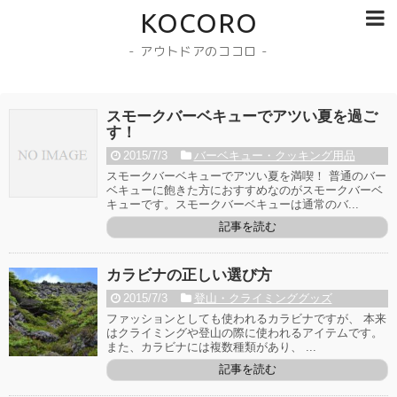
KOCORO
- アウトドアのココロ -
スモークバーベキューでアツい夏を過ご
す！
2015/7/3
バーベキュー・クッキング用品
スモークバーベキューでアツい夏を満喫！ 普通のバー
ベキューに飽きた方におすすめなのがスモークバーベ
キューです。スモークバーベキューは通常のバ...
記事を読む
カラビナの正しい選び方
2015/7/3
登山・クライミンググッズ
ファッションとしても使われるカラビナですが、 本来
はクライミングや登山の際に使われるアイテムです。
また、カラビナには複数種類があり、 ...
記事を読む